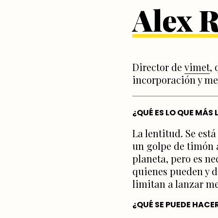
Alex 
Director de
vimet
,
incorporación y mej
¿QUÉ ES LO QUE MÁS
La lentitud. Se es
un golpe de timón 
planeta, pero es n
quienes pueden y d
limitan a lanzar m
¿QUÉ SE PUEDE HACE